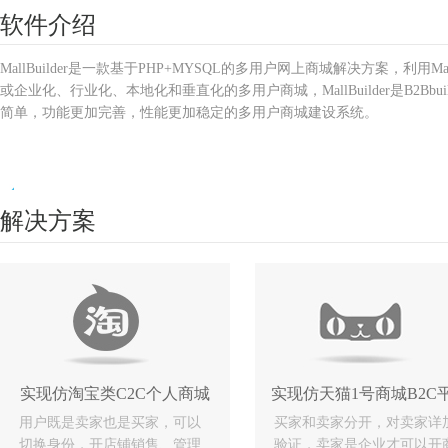
软件介绍
MallBuilder是一款基于PHP+MYSQL的多用户网上商城解决方案，利
或企业化、行业化、本地化和垂直化的多用户商城，MallBuilder是B2Bb
简单，功能更加完善，性能更加稳定的多用户商城建设系统。
解决方案
云
主
机
Ucenter
Paycenter
实现仿淘宝类C2C个人商城
实现仿天猫1号商城B2C
电
用户既是卖家也是买家，可以
买家和卖家分开，对卖家详
脑
切换身份，开店铺销售、管理
验证，卖家是企业才可以开