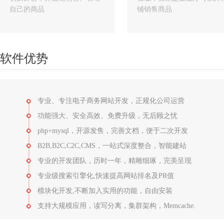
版
自己的商品
铺销售商品
App
版
Wap
软件优势
版
微
信
专业、专注电子商务网站开发，正规化公司运营
版
功能强大、安全高效、免费升级，无后顾之忧
webpos
php+mysql，开源发售，完善文档，便于二次开发
B2B,B2C,C2C,CMS，一站式深度整合，智能建站
专业的开发团队，历时一年，精雕细琢，完美呈现
专业级搜索引擎化,快速提高网站排名及PR值
模块化开发,不断加入实用的功能，自由安装
支持大规模应用，读写分离，集群架构，Memcache.